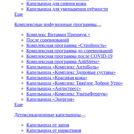
Капельница для сияния кожи
Капельница для уменьшения отёчности
Еще
Комплексные инфузионные программы
Комплекс Витамин Преимум +
После соревнований
Комплексная программа «Стройность»
Комплексная программа до соревнований
Комплексная программа после COVID-19
Комплексная программа AntiStress+
Капельница «Комплекс АнтиБоль»
Капельница «Комплекс Здоровые суставы»
Капельница «Красивая кожа»
Капельница «Комплекс Тяжёлое Доброе Утро»
Капельница «Антистресс»
Капельница «Комплекс УльтраФеррум»
Капельница «Энергия»
Еще
Детоксикационные капельницы
Капельница от запоя
Капельница от наркотиков