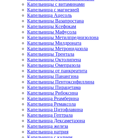
Капельницы с витаминами
Капельница с магнезией
Капельница Ацесоль
Капельницы Вазапростана
Капельницы Ксефокам
Капельницы Мафусола
Капельницы Метилпреднизолона
Капельницы Милдроната
Капельницы Метронидазола
Капельницы Трентала
Капельницы Октолипена
Капельницы Омепразола
Капельницы от панкреатита
Капельницы Панангина
Капельницы Пентоксифиллина
Капельницы Пирацетама
Капельницы Рибоксина
Капельница Реамберина
Капельница Ремаксола
Капельница Цитофлавина
Капельница Гептрала
Капельница Дексаметазона
Капельница железа
Капельница натрия
Капельница с калием