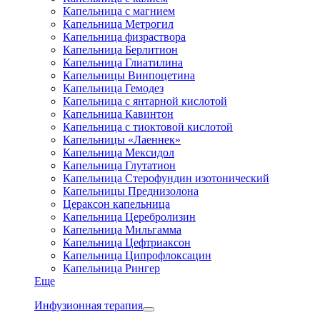
Капельница с магнием
Капельница Метрогил
Капельница физраствора
Капельница Берлитион
Капельница Глиатилина
Капельницы Винпоцетина
Капельница Гемодез
Капельница с янтарной кислотой
Капельница Кавинтон
Капельница с тиоктовой кислотой
Капельницы «Лаеннек»
Капельница Мексидол
Капельница Глутатион
Капельница Стерофундин изотонический
Капельницы Преднизолона
Цераксон капельница
Капельница Церебролизин
Капельница Мильгамма
Капельница Цефтриаксон
Капельница Ципрофлоксацин
Капельница Рингер
Еще
Инфузионная терапия