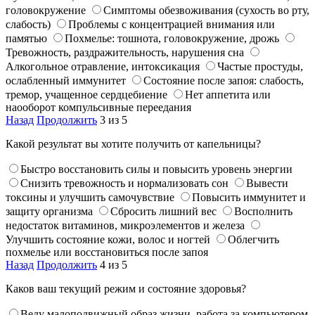
головокружение
Симптомы обезвоживания (сухость во рту,
слабость)
Проблемы с концентрацией внимания или
памятью
Похмелье: тошнота, головокружение, дрожь
Тревожность, раздражительность, нарушения сна
Алкогольное отравление, интоксикация
Частые простуды,
ослабленный иммунитет
Состояние после запоя: слабость,
тремор, учащенное сердцебиение
Нет аппетита или
наооборот компульсивные переедания
Назад
Продолжить
3 из 5
Какой результат вы хотите получить от капельницы?
Быстро восстановить силы и повысить уровень энергии
Снизить тревожность и нормализовать сон
Вывести
токсины и улучшить самочувствие
Повысить иммунитет и
защиту организма
Сбросить лишний вес
Восполнить
недостаток витаминов, микроэлементов и железа
Улучшить состояние кожи, волос и ногтей
Облегчить
похмелье или восстановиться после запоя
Назад
Продолжить
4 из 5
Каков ваш текущий режим и состояние здоровья?
Веду малоподвижный образ жизни, работа за компьютером