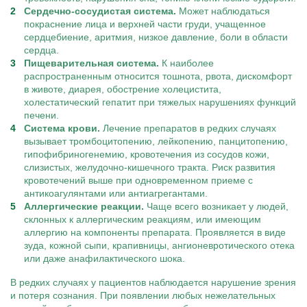
Сердечно-сосудистая система.
Может наблюдаться
покраснение лица и верхней части груди, учащенное
сердцебиение, аритмия, низкое давление, боли в области
сердца.
Пищеварительная система.
К наиболее
распространенным относится тошнота, рвота, дискомфорт
в животе, диарея, обострение холецистита,
холестатический гепатит при тяжелых нарушениях функций
печени.
Система крови.
Лечение препаратов в редких случаях
вызывает тромбоцитопению, лейкопению, панцитопению,
гипофибриногенемию, кровотечения из сосудов кожи,
слизистых, желудочно-кишечного тракта. Риск развития
кровотечений выше при одновременном приеме с
антикоагулянтами или антиагрегантами.
Аллергические реакции.
Чаще всего возникает у людей,
склонных к аллергическим реакциям, или имеющим
аллергию на компоненты препарата. Проявляется в виде
зуда, кожной сыпи, крапивницы, ангионевротического отека
или даже анафилактического шока.
В редких случаях у пациентов наблюдается нарушение зрения
и потеря сознания. При появлении любых нежелательных