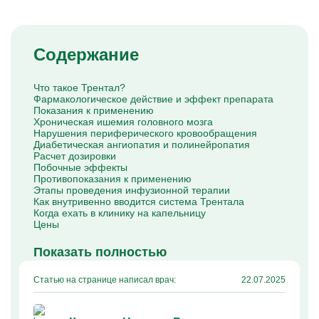
Капельницы Преднизолона
Цераксон капельница
Капельница Церебролизин
Капельница Мильгамма
Содержание
Капельница Цефтриаксон
Капельница Ципрофлоксацин
Капельница Рингер
Что такое Трентал?
Фармакологическое действие и эффект препарата
Показания к применению
Хроническая ишемия головного мозга
Нарушения периферического кровообращения
Диабетическая ангиопатия и полинейропатия
Расчет дозировки
Побочные эффекты
Противопоказания к применению
Этапы проведения инфузионной терапии
Как внутривенно вводится система Трентала
Когда ехать в клинику на капельницу
Цены
Показать полностью
Статью на странице написал врач:
22.07.2025