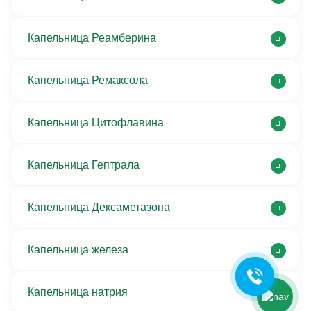
Капельница Реамберина
Капельница Ремаксола
Капельница Цитофлавина
Капельница Гептрала
Ольга Кравченко
Здравствуйте! Готова помочь
Капельница Дексаметазона
вам. Напишите мне, если у
вас появятся вопросы.
Капельница железа
Капельница натрия