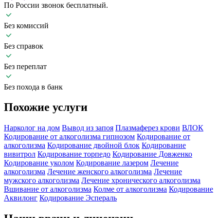
По России звонок бесплатный.
Без комиссий
Без справок
Без переплат
Без похода в банк
Похожие
услуги
Нарколог на дом
Вывод из запоя
Плазмаферез крови
ВЛОК
Кодирование от алкоголизма гипнозом
Кодирование от
алкоголизма
Кодирование двойной блок
Кодирование
вивитрол
Кодирование торпедо
Кодирование Довженко
Кодирование уколом
Кодирование лазером
Лечение
алкоголизма
Лечение женского алкоголизма
Лечение
мужского алкоголизма
Лечение хронического алкоголизма
Вшивание от алкоголизма
Колме от алкоголизма
Кодирование
Аквилонг
Кодирование Эспераль