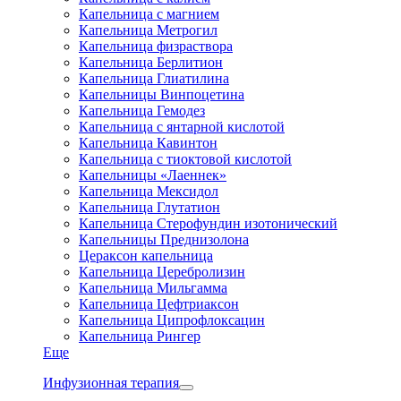
Капельница с магнием
Капельница Метрогил
Капельница физраствора
Капельница Берлитион
Капельница Глиатилина
Капельницы Винпоцетина
Капельница Гемодез
Капельница с янтарной кислотой
Капельница Кавинтон
Капельница с тиоктовой кислотой
Капельницы «Лаеннек»
Капельница Мексидол
Капельница Глутатион
Капельница Стерофундин изотонический
Капельницы Преднизолона
Цераксон капельница
Капельница Церебролизин
Капельница Мильгамма
Капельница Цефтриаксон
Капельница Ципрофлоксацин
Капельница Рингер
Еще
Инфузионная терапия