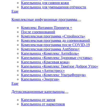
Капельница для сияния кожи
Капельница для уменьшения отёчности
Еще
Комплексные инфузионные программы
Комплекс Витамин Преимум +
После соревнований
Комплексная программа «Стройность»
Комплексная программа до соревнований
Комплексная программа после COVID-19
Комплексная программа AntiStress+
Капельница «Комплекс АнтиБоль»
Капельница «Комплекс Здоровые суставы»
Капельница «Красивая кожа»
Капельница «Комплекс Тяжёлое Доброе Утро»
Капельница «Антистресс»
Капельница «Комплекс УльтраФеррум»
Капельница «Энергия»
Еще
Детоксикационные капельницы
Капельница от запоя
Капельница от наркотиков