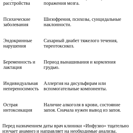
расстройства
поражения мозга.
Психические
Шизофрения, психозы, суицидальные
заболевания
наклонности.
Эндокринные
Сахарный диабет тяжелого течения,
нарушения
тиреотоксикоз.
Беременность и
Период вынашивания и кормления
лактация
грудью.
Индивидуальная
Аллергия на дисульфирам или
непереносимость
вспомогательные компоненты.
Острая
Наличие алкоголя в крови, состояние
интоксикация
запоя. Сначала нужен вывод из запоя.
Перед назначением даты врач клиники «Инфузио» тщательно
изучает анамнез и направляет на необходимые анализы.