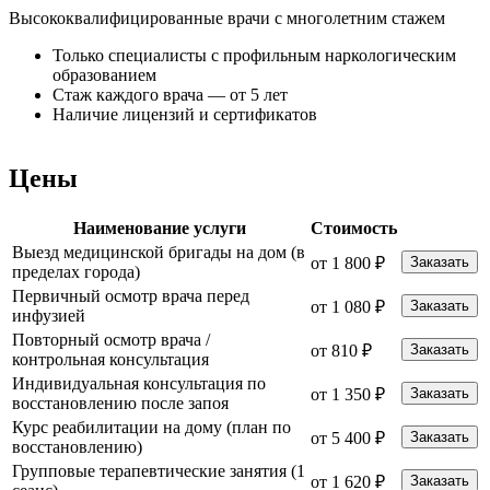
Высококвалифицированные врачи с многолетним стажем
К
Только специалисты с профильным наркологическим
образованием
Стаж каждого врача — от 5 лет
Наличие лицензий и сертификатов
Цены
Наименование услуги
Стоимость
Выезд медицинской бригады на дом (в
от 1 800 ₽
Заказать
пределах города)
Первичный осмотр врача перед
от 1 080 ₽
Заказать
инфузией
Повторный осмотр врача /
от 810 ₽
Заказать
контрольная консультация
Индивидуальная консультация по
от 1 350 ₽
Заказать
восстановлению после запоя
Курс реабилитации на дому (план по
от 5 400 ₽
Заказать
восстановлению)
Групповые терапевтические занятия (1
от 1 620 ₽
Заказать