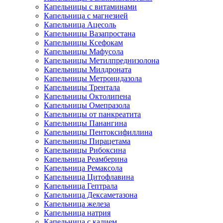
Капельницы с витаминами
Капельница с магнезией
Капельница Ацесоль
Капельницы Вазапростана
Капельницы Ксефокам
Капельницы Мафусола
Капельницы Метилпреднизолона
Капельницы Милдроната
Капельницы Метронидазола
Капельницы Трентала
Капельницы Октолипена
Капельницы Омепразола
Капельницы от панкреатита
Капельницы Панангина
Капельницы Пентоксифиллина
Капельницы Пирацетама
Капельницы Рибоксина
Капельница Реамберина
Капельница Ремаксола
Капельница Цитофлавина
Капельница Гептрала
Капельница Дексаметазона
Капельница железа
Капельница натрия
Капельница с калием