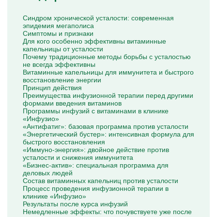
Капельницы Преднизолона
Цераксон капельница
Синдром хронической усталости: современная
Капельница Церебролизин
эпидемия мегаполиса
Капельница Мильгамма
Симптомы и признаки
Капельница Цефтриаксон
Для кого особенно эффективны витаминные
Капельница Ципрофлоксацин
капельницы от усталости
Капельница Рингер
Почему традиционные методы борьбы с усталостью
не всегда эффективны
Витаминные капельницы для иммунитета и быстрого
восстановление энергии
Принцип действия
Преимущества инфузионной терапии перед другими
формами введения витаминов
Программы инфузий с витаминами в клинике
«Инфузио»
«Антифатиг»: базовая программа против усталости
«Энергетический бустер»: интенсивная формула для
быстрого восстановления
«Иммуно-энергия»: двойное действие против
усталости и снижения иммунитета
«Бизнес-актив»: специальная программа для
деловых людей
Состав витаминных капельниц против усталости
Процесс проведения инфузионной терапии в
клинике «Инфузио»
Результаты после курса инфузий
Немедленные эффекты: что почувствуете уже после