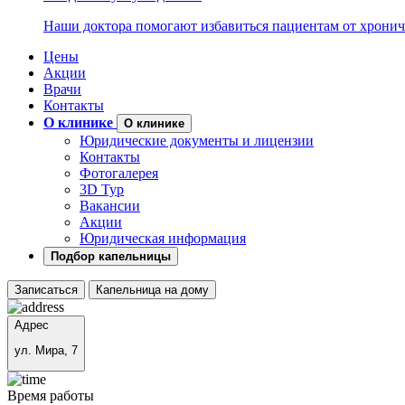
Наши доктора помогают избавиться пациентам от хронич
Цены
Акции
Врачи
Контакты
О клинике
О клинике
Юридические документы и лицензии
Контакты
Фотогалерея
3D Тур
Вакансии
Акции
Юридическая информация
Подбор капельницы
Записаться
Капельница на дому
Адрес
ул. Мира, 7
Время работы