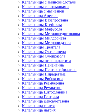
Капельницы с аминокислотами
Капельницы с витаминами
Капельница с магнезией
Капельница Ацесоль
Капельницы Вазапростана
Капельницы Ксефокам
Капельницы Мафусола
Капельницы Метилпреднизолона
Капельницы Милдроната
Капельницы Метронидазола
Капельницы Трентала
Капельницы Октолипена
Капельницы Омепразола
Капельницы от панкреатита
Капельницы Панангина
Капельницы Пентоксифиллина
Капельницы Пирацетама
Капельницы Рибоксина
Капельница Реамберина
Капельница Ремаксола
Капельница Цитофлавина
Капельница Гептрала
Капельница Дексаметазона
Капельница железа
Капельница натрия