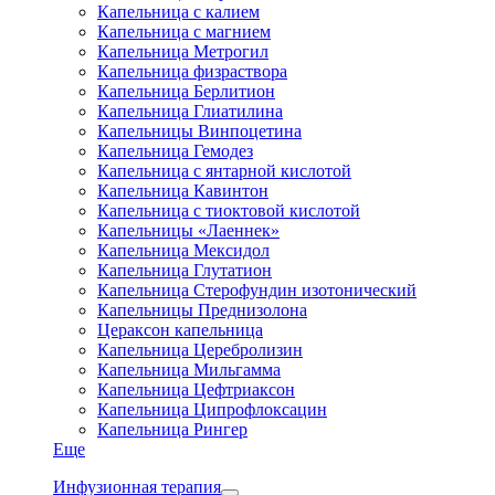
Капельница с калием
Капельница с магнием
Капельница Метрогил
Капельница физраствора
Капельница Берлитион
Капельница Глиатилина
Капельницы Винпоцетина
Капельница Гемодез
Капельница с янтарной кислотой
Капельница Кавинтон
Капельница с тиоктовой кислотой
Капельницы «Лаеннек»
Капельница Мексидол
Капельница Глутатион
Капельница Стерофундин изотонический
Капельницы Преднизолона
Цераксон капельница
Капельница Церебролизин
Капельница Мильгамма
Капельница Цефтриаксон
Капельница Ципрофлоксацин
Капельница Рингер
Еще
Инфузионная терапия