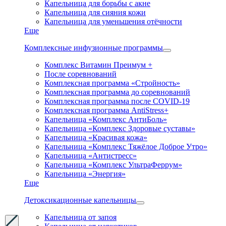
Капельница для борьбы с акне
Капельница для сияния кожи
Капельница для уменьшения отёчности
Еще
Комплексные инфузионные программы
Комплекс Витамин Преимум +
После соревнований
Комплексная программа «Стройность»
Комплексная программа до соревнований
Комплексная программа после COVID-19
Комплексная программа AntiStress+
Капельница «Комплекс АнтиБоль»
Капельница «Комплекс Здоровые суставы»
Капельница «Красивая кожа»
Капельница «Комплекс Тяжёлое Доброе Утро»
Капельница «Антистресс»
Капельница «Комплекс УльтраФеррум»
Капельница «Энергия»
Еще
Детоксикационные капельницы
Капельница от запоя