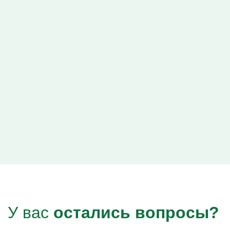
Капельницы Преднизолона
Цераксон капельница
Капельница Церебролизин
Капельница Мильгамма
Капельница Цефтриаксон
Капельница Ципрофлоксацин
Капельница Рингер
У вас
остались вопросы?