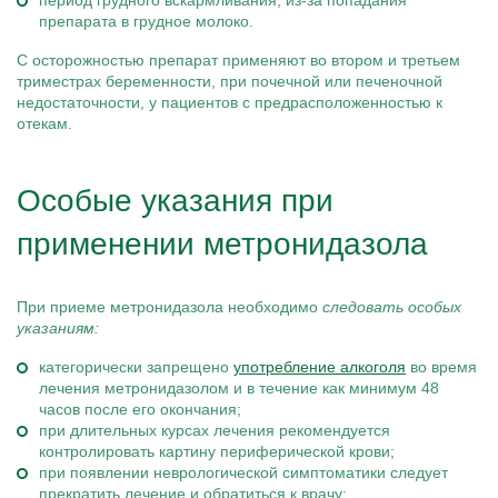
период грудного вскармливания, из-за попадания
препарата в грудное молоко.
С осторожностью препарат применяют во втором и третьем
триместрах беременности, при почечной или печеночной
недостаточности, у пациентов с предрасположенностью к
отекам.
Особые указания при
применении метронидазола
При приеме метронидазола необходимо
следовать особых
указаниям:
категорически запрещено
употребление алкоголя
во время
лечения метронидазолом и в течение как минимум 48
часов после его окончания;
при длительных курсах лечения рекомендуется
контролировать картину периферической крови;
при появлении неврологической симптоматики следует
прекратить лечение и обратиться к врачу;