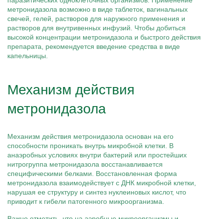
паразитических одноклеточных организмов. Применение
метронидазола возможно в виде таблеток, вагинальных
свечей, гелей, растворов для наружного применения и
растворов для внутривенных инфузий. Чтобы добиться
высокой концентрации метронидазола и быстрого действия
препарата, рекомендуется введение средства в виде
капельницы.
Механизм действия
метронидазола
Механизм действия метронидазола основан на его
способности проникать внутрь микробной клетки. В
анаэробных условиях внутри бактерий или простейших
нитрогруппа метронидазола восстанавливается
специфическими белками. Восстановленная форма
метронидазола взаимодействует с ДНК микробной клетки,
нарушая ее структуру и синтез нуклеиновых кислот, что
приводит к гибели патогенного микроорганизма.
Важно отметить, что на аэробные микроорганизмы и