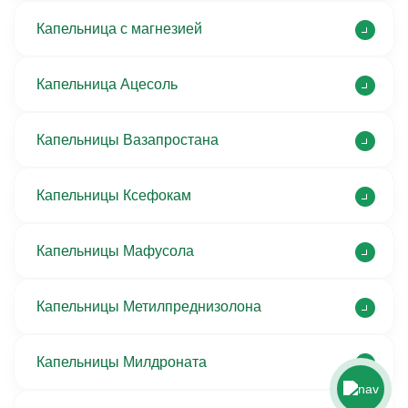
Капельница с магнезией
Капельница Ацесоль
Капельницы Вазапростана
Капельницы Ксефокам
Капельницы Мафусола
Капельницы Метилпреднизолона
Капельницы Милдроната