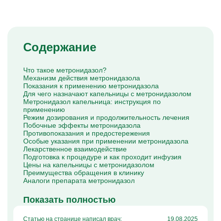
Капельницы Преднизолона
Цераксон капельница
Капельница Церебролизин
Капельница Мильгамма
Капельница Цефтриаксон
Содержание
Капельница Ципрофлоксацин
Капельница Рингер
Что такое метронидазол?
Механизм действия метронидазола
Показания к применению метронидазола
Для чего назначают капельницы с метронидазолом
Метронидазол капельница: инструкция по
применению
Режим дозирования и продолжительность лечения
Побочные эффекты метронидазола
Противопоказания и предостережения
Особые указания при применении метронидазола
Лекарственное взаимодействие
Подготовка к процедуре и как проходит инфузия
Цены на капельницы с метронидазолом
Преимущества обращения в клинику
Аналоги препарата метронидазол
Показать полностью
Статью на странице написал врач:
19.08.2025