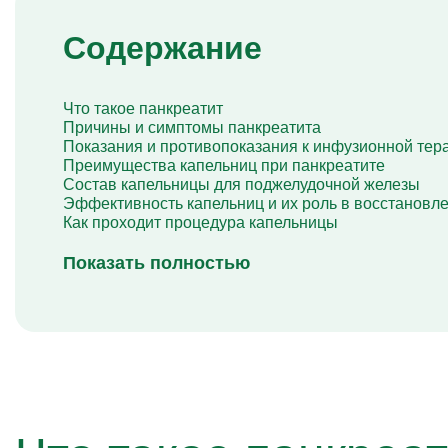
Капельница Глиатилина
Капельницы Винпоцетина
Содержание
Капельница Гемодез
Капельница с янтарной кислотой
Капельница Кавинтон
Капельница с тиоктовой кислотой
Что такое панкреатит
Капельницы «Лаеннек»
Причины и симптомы панкреатита
Капельница Мексидол
Показания и противопоказания к инфузионной тер
Капельница Глутатион
Преимущества капельниц при панкреатите
Капельница Стерофундин
Состав капельницы для поджелудочной железы
изотонический
Эффективность капельниц и их роль в восстановл
Капельницы Преднизолона
Как проходит процедура капельницы
Цераксон капельница
Капельница Церебролизин
Показать полностью
Капельница Мильгамма
Капельница Цефтриаксон
Капельница Ципрофлоксацин
Капельница Рингер