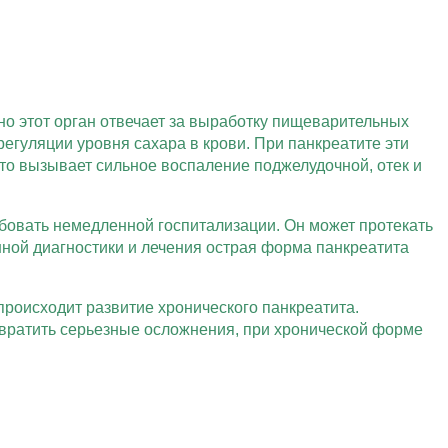
но этот орган отвечает за выработку пищеварительных
гуляции уровня сахара в крови. При панкреатите эти
то вызывает сильное воспаление поджелудочной, отек и
ебовать немедленной госпитализации. Он может протекать
нной диагностики и лечения острая форма панкреатита
происходит развитие хронического панкреатита.
вратить серьезные осложнения, при хронической форме