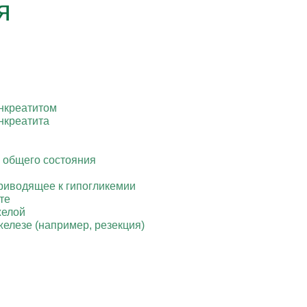
я
нкреатитом
нкреатита
 общего состояния
приводящее к гипогликемии
те
желой
елезе (например, резекция)