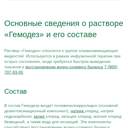
Основные сведения о растворе
«Гемодез» и его составе
Раствор «Гемодез» относится к группе плазмозамещающих
жидкостей. Используется в рамках инфузионной терапии при
острых состояниях, когда требуется быстрое выведение
токсинов и
восстановление водно-солевого баланса
7 (800)
707-93-05
.
Состав
В состав Гемодеза входят поливинилпирролидон (основной
дезинтоксикационный компонент),
натрия
хлорид, натрия
гидрокарбонат,
калия
хлорид, кальция хлорид, магния хлорид
безводный, а также вода для инъекций. Эти компоненты
способствуют восстановлению водно-солевого баланса,