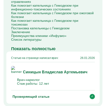
отравлениях
Капельницы Преднизолона
Как помогает капельница с Гемодезом при
Цераксон капельница
инфекционно-токсических состояниях
Капельница Церебролизин
Как помогает капельница с Гемодезом при ожоговой
Капельница Мильгамма
болезни
Капельница Цефтриаксон
Как помогает капельница с Гемодезом при
Капельница Ципрофлоксацин
токсикозах
Капельница Рингер
Постановка капельницы с Гемодезом
Заключение
Преимущества клиники «Инфузио»
Список литературы
Показать полностью
Статью на странице написал врач:
26.01.2026
Синицын Владислав Артемьевич
Врач-нарколог
Стаж работы:
12 лет
Проверяющий статьи