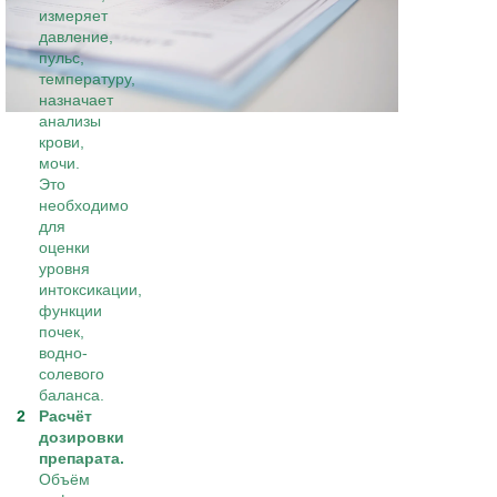
измеряет
давление,
пульс,
температуру,
назначает
анализы
крови,
мочи.
Это
необходимо
для
оценки
уровня
интоксикации,
функции
почек,
водно-
солевого
баланса.
Расчёт
дозировки
препарата.
Объём