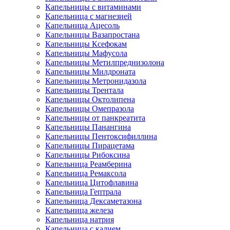
Капельницы с витаминами
Капельница с магнезией
Капельница Ацесоль
Капельницы Вазапростана
Капельницы Ксефокам
Капельницы Мафусола
Капельницы Метилпреднизолона
Капельницы Милдроната
Капельницы Метронидазола
Капельницы Трентала
Капельницы Октолипена
Капельницы Омепразола
Капельницы от панкреатита
Капельницы Панангина
Капельницы Пентоксифиллина
Капельницы Пирацетама
Капельницы Рибоксина
Капельница Реамберина
Капельница Ремаксола
Капельница Цитофлавина
Капельница Гептрала
Капельница Дексаметазона
Капельница железа
Капельница натрия
Капельница с калием