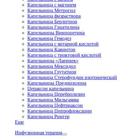
Капельница с магнием
Капельница Метрогил
Капельница физраствора
Капельница Берлитион
Капельница Глиатилина
Капельницы Винпоцетина
Капельница Гемодез
Капельница с янтарной кислотой
Капельница Кавинтон
Капельница с тиоктовой кислотой
Капельницы «Лаеннек»
Капельница Мексидол
Капельница Глутатион
Капельница Стерофундин изотонический
Капельницы Преднизолона
Цераксон капельница
Капельница Церебролизин
Капельница Мильгамма
Капельница Цефтриаксон
Капельница Ципрофлоксацин
Капельница Рингер
Еще
Инфузионная терапия