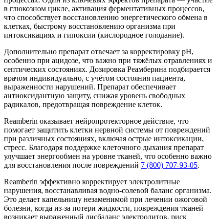
в глюкозном цикле, активация ферментативных процессов,
что способствует восстановлению энергетического обмена в
клетках, быстрому восстановлению организма при
интоксикациях и гипоксии (кислородное голодание).
Дополнительно препарат отвечает за корректировку pH,
особенно при ацидозе, что важно при тяжёлых отравлениях и
септических состояниях. Дозировка Реамберина подбирается
врачом индивидуально, с учётом состояния пациента,
выраженности нарушений. Препарат обеспечивает
антиоксидантную защиту, снижая уровень свободных
радикалов, предотвращая повреждение клеток.
Reamberin оказывает нейропротекторное действие, что
помогает защитить клетки нервной системы от повреждений
при различных состояниях, включая острые интоксикации,
стресс. Благодаря поддержке клеточного дыхания препарат
улучшает энергообмен на уровне тканей, что особенно важно
для восстановления после повреждений
7 (800) 707-93-05
.
Reamberin эффективно корректирует электролитные
нарушения, восстанавливая водно-солевой баланс организма.
Это делает капельницу незаменимой при лечении ожоговой
болезни, когда из-за потери жидкости, повреждения тканей
возникает выраженный дисбаланс электролитов, риск