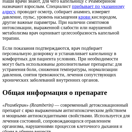
Наши врачи знают, для чего капельницу с Реамберином
назначают взрослым. Специалист
прибывает по указанному
адресу
, проводит осмотр, собирает анамнез, измеряет
давление, пульс, уровень насыщения
крови
кислородом,
другие важные параметры. При наличии симптомов
интоксикации, выраженной слабости или нарушений
метаболизма врач оценивает целесообразность капельной
терапии.
Если показания подтверждаются, врач подбирает
персональную дозировку и устанавливает капельницу в
комфортных для пациента условиях. При необходимости
могут быть использованы дополнительные препараты: для
устранения боли, снижения температуры, нормализации
давления, снятия тревожности, лечения сопутствующих
хронических заболеваний внутренних органов.
Общая информация о препарате
«Реамберин» (Reamberin)
— современный детоксикационный
препарат с ярко выраженным антигипоксическим действием
и мощными антиоксидантными свойствами. Используется для
лечения состояний, сопровождающихся отравлением
организма, нарушениями процессов клеточного дыхания и
сбоем в обмене веществ.