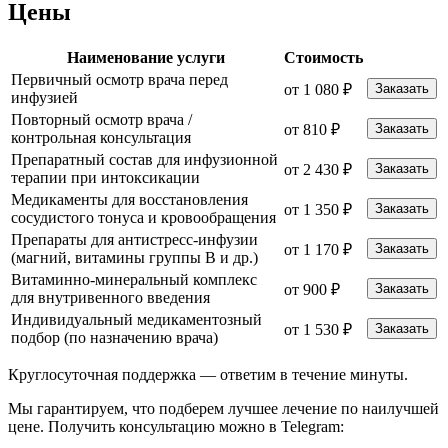
Цены
Наименование услуги
Стоимость
Первичный осмотр врача перед
от 1 080 ₽
Заказать
инфузией
Повторный осмотр врача /
от 810 ₽
Заказать
контрольная консультация
Препаратный состав для инфузионной
от 2 430 ₽
Заказать
терапии при интоксикации
Медикаменты для восстановления
от 1 350 ₽
Заказать
сосудистого тонуса и кровообращения
Препараты для антистресс-инфузии
от 1 170 ₽
Заказать
(магний, витамины группы B и др.)
Витаминно-минеральный комплекс
от 900 ₽
Заказать
для внутривенного введения
Индивидуальный медикаментозный
от 1 530 ₽
Заказать
подбор (по назначению врача)
Круглосуточная поддержка —
ответим в течение минуты.
Мы гарантируем, что подберем лучшее лечение по наилучшей
цене. Получить консультацию можно в Telegram: