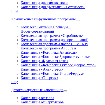
Капельница для сияния кожи
Капельница для уменьшения отёчности
Еще
Комплексные инфузионные программы
Комплекс Витамин Преимум +
После соревнований
Комплексная программа «Стройность»
Комплексная программа до соревнований
Комплексная программа после COVID-19
Комплексная программа AntiStress+
Капельница «Комплекс АнтиБоль»
Капельница «Комплекс Здоровые суставы»
Капельница «Красивая кожа»
Капельница «Комплекс Тяжёлое Доброе Утро»
Капельница «Антистресс»
Капельница «Комплекс УльтраФеррум»
Капельница «Энергия»
Еще
Детоксикационные капельницы
Капельница от запоя
Капельница от наркотиков