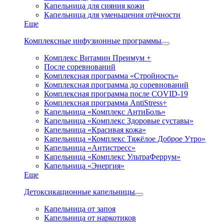
Капельница для сияния кожи
Капельница для уменьшения отёчности
Еще
Комплексные инфузионные программы
Комплекс Витамин Преимум +
После соревнований
Комплексная программа «Стройность»
Комплексная программа до соревнований
Комплексная программа после COVID-19
Комплексная программа AntiStress+
Капельница «Комплекс АнтиБоль»
Капельница «Комплекс Здоровые суставы»
Капельница «Красивая кожа»
Капельница «Комплекс Тяжёлое Доброе Утро»
Капельница «Антистресс»
Капельница «Комплекс УльтраФеррум»
Капельница «Энергия»
Еще
Детоксикационные капельницы
Капельница от запоя
Капельница от наркотиков