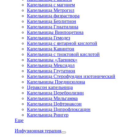
Капельница с магнием
Капельница Метрогил
Капельница физраствора
Капельница Берлитион
Капельница Глиатилина
Капельницы Винпоцетина
Капельница Гемодез
Капельница с янтарной кислотой
Капельница Кавинтон
Капельница с тиоктовой кислотой
Капельницы «Лаеннек»
Капельница Мексидол
Капельница Глутатион
Капельница Стерофундин изотонический
Капельницы Преднизолона
Цераксон капельница
Капельница Церебролизин
Капельница Мильгамма
Капельница Цефтриаксон
Капельница Ципрофлоксацин
Капельница Рингер
Еще
Инфузионная терапия