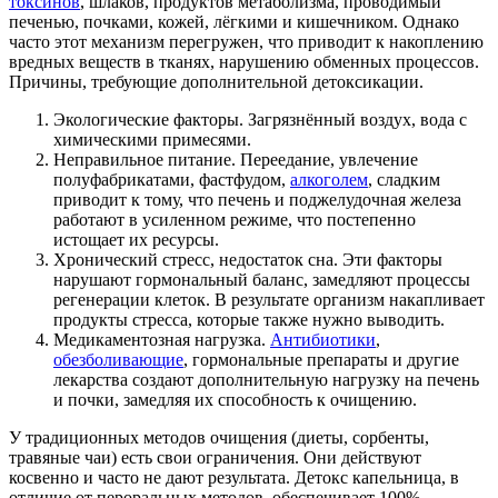
токсинов
, шлаков, продуктов метаболизма, проводимый
печенью, почками, кожей, лёгкими и кишечником. Однако
часто этот механизм перегружен, что приводит к накоплению
вредных веществ в тканях, нарушению обменных процессов.
Причины, требующие дополнительной детоксикации.
Экологические факторы. Загрязнённый воздух, вода с
химическими примесями.
Неправильное питание. Переедание, увлечение
полуфабрикатами, фастфудом,
алкоголем
, сладким
приводит к тому, что печень и поджелудочная железа
работают в усиленном режиме, что постепенно
истощает их ресурсы.
Хронический стресс, недостаток сна. Эти факторы
нарушают гормональный баланс, замедляют процессы
регенерации клеток. В результате организм накапливает
продукты стресса, которые также нужно выводить.
Медикаментозная нагрузка.
Антибиотики
,
обезболивающие
, гормональные препараты и другие
лекарства создают дополнительную нагрузку на печень
и почки, замедляя их способность к очищению.
У традиционных методов очищения (диеты, сорбенты,
травяные чаи) есть свои ограничения. Они действуют
косвенно и часто не дают результата. Детокс капельница, в
отличие от пероральных методов, обеспечивает 100%