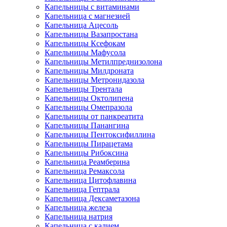
Капельницы с витаминами
Капельница с магнезией
Капельница Ацесоль
Капельницы Вазапростана
Капельницы Ксефокам
Капельницы Мафусола
Капельницы Метилпреднизолона
Капельницы Милдроната
Капельницы Метронидазола
Капельницы Трентала
Капельницы Октолипена
Капельницы Омепразола
Капельницы от панкреатита
Капельницы Панангина
Капельницы Пентоксифиллина
Капельницы Пирацетама
Капельницы Рибоксина
Капельница Реамберина
Капельница Ремаксола
Капельница Цитофлавина
Капельница Гептрала
Капельница Дексаметазона
Капельница железа
Капельница натрия
Капельница с калием