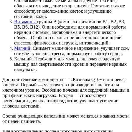
Он связывает тяжелые металлы и другие токсины,
облегчая их выведение из организма. Глутатион также
способствует омоложению клеток и улучшению
состояния кожи.
Витамины
группы B (комплекс витаминов B1, B2, B3,
B5, B6, B12). Они необходимы для нормальной работы
нервной системы, метаболизма и энергетического
обмена. Особенно важны при восстановлении после
стрессов, физических нагрузок, интоксикаций.
Магний
. Снимает мышечное напряжение, улучшает сон,
снижает уровень стресса, нормализует работу сердца.
Кальций. Необходим для мышц, включая сердечную
мышцу, для свертываемости крови и передачи нервных
импульсов.
Дополнительные компоненты — «Коэнзим Q10» и липоевая
кислота. Первый — участвует в производстве энергии на
клеточном уровне. Особенно полезен для сердечной мышцы и
при физических нагрузках. Вторая — способствует
регенерации других антиоксидантов, улучшает усвоение
глюкозы клетками.
Состав очищающих капельниц может меняться в зависимости
от целей пациента.
Для восстановления после алкогольной интоксикации