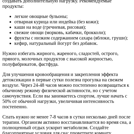
создавать дополнительную нагрузку. Рекомендуемые
продукты:
легкие овощные бульоны;
отварная курица или индейка (без кожи);
каши на воде (гречневая, рисовая);
свежие овощи (морковь, кабачки, брокколи);
фрукты с низким содержанием сахара (яблоки, груши);
кефир, натуральный йогурт без добавок.
Нужно избегать жирного, жареного, сладостей, острого,
пряного, молочных продуктов с высокой жирностью,
полуфабрикатов, фастфуда.
Для улучшения кровообращения и закрепления эффекта
детоксикации в первые сутки полезна прогулка на свежем
воздухе. Через 24-48 часов можно постепенно возвращаться к
обычному режиму физической активности, но с учетом
самочувствия. Если вы занимаетесь спортом, лучше начать с
50% от обычной нагрузки, увеличивая интенсивность
постепенно.
Спать нужно не менее 7-8 часов в сутки несколько дней после
терапии. Организм активно восстанавливается во время сна, а
полноценный отдых ускорит метаболизм. Создайте
благоприятные условия для сна: проветрите комнату,