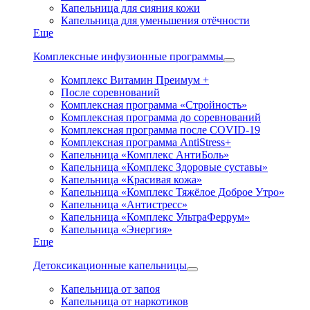
Капельница для сияния кожи
Капельница для уменьшения отёчности
Еще
Комплексные инфузионные программы
Комплекс Витамин Преимум +
После соревнований
Комплексная программа «Стройность»
Комплексная программа до соревнований
Комплексная программа после COVID-19
Комплексная программа AntiStress+
Капельница «Комплекс АнтиБоль»
Капельница «Комплекс Здоровые суставы»
Капельница «Красивая кожа»
Капельница «Комплекс Тяжёлое Доброе Утро»
Капельница «Антистресс»
Капельница «Комплекс УльтраФеррум»
Капельница «Энергия»
Еще
Детоксикационные капельницы
Капельница от запоя
Капельница от наркотиков