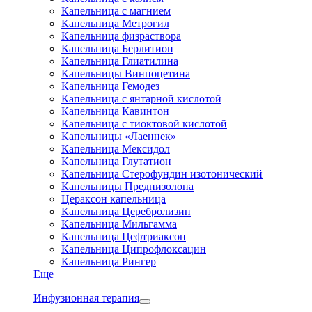
Капельница с магнием
Капельница Метрогил
Капельница физраствора
Капельница Берлитион
Капельница Глиатилина
Капельницы Винпоцетина
Капельница Гемодез
Капельница с янтарной кислотой
Капельница Кавинтон
Капельница с тиоктовой кислотой
Капельницы «Лаеннек»
Капельница Мексидол
Капельница Глутатион
Капельница Стерофундин изотонический
Капельницы Преднизолона
Цераксон капельница
Капельница Церебролизин
Капельница Мильгамма
Капельница Цефтриаксон
Капельница Ципрофлоксацин
Капельница Рингер
Еще
Инфузионная терапия