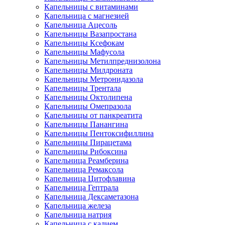
Капельницы с витаминами
Капельница с магнезией
Капельница Ацесоль
Капельницы Вазапростана
Капельницы Ксефокам
Капельницы Мафусола
Капельницы Метилпреднизолона
Капельницы Милдроната
Капельницы Метронидазола
Капельницы Трентала
Капельницы Октолипена
Капельницы Омепразола
Капельницы от панкреатита
Капельницы Панангина
Капельницы Пентоксифиллина
Капельницы Пирацетама
Капельницы Рибоксина
Капельница Реамберина
Капельница Ремаксола
Капельница Цитофлавина
Капельница Гептрала
Капельница Дексаметазона
Капельница железа
Капельница натрия
Капельница с калием