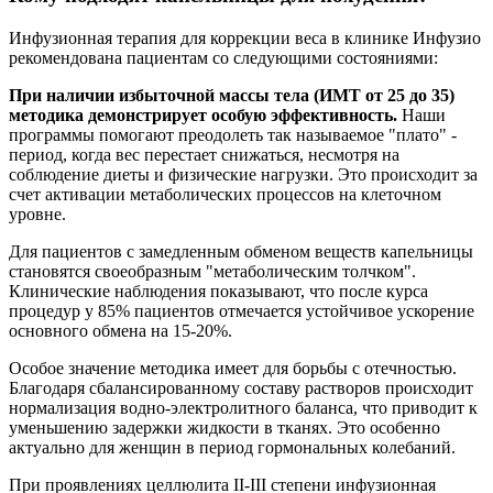
Инфузионная терапия для коррекции веса в клинике Инфузио
рекомендована пациентам со следующими состояниями:
При наличии избыточной массы тела (ИМТ от 25 до 35)
методика демонстрирует особую эффективность.
Наши
программы помогают преодолеть так называемое "плато" -
период, когда вес перестает снижаться, несмотря на
соблюдение диеты и физические нагрузки. Это происходит за
счет активации метаболических процессов на клеточном
уровне.
Для пациентов с замедленным обменом веществ капельницы
становятся своеобразным "метаболическим толчком".
Клинические наблюдения показывают, что после курса
процедур у 85% пациентов отмечается устойчивое ускорение
основного обмена на 15-20%.
Особое значение методика имеет для борьбы с отечностью.
Благодаря сбалансированному составу растворов происходит
нормализация водно-электролитного баланса, что приводит к
уменьшению задержки жидкости в тканях. Это особенно
актуально для женщин в период гормональных колебаний.
При проявлениях целлюлита II-III степени инфузионная