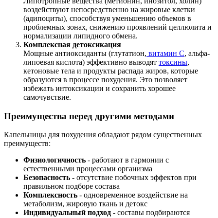
Липотропные вещества (метионин, инозитол, холин)
воздействуют непосредственно на жировые клетки
(адипоциты), способствуя уменьшению объемов в
проблемных зонах, снижению проявлений целлюлита и
нормализации липидного обмена.
Комплексная детоксикация
Мощные антиоксиданты (глутатион,
витамин С
, альфа-
липоевая кислота) эффективно выводят
токсины
,
кетоновые тела и продукты распада жиров, которые
образуются в процессе похудения. Это позволяет
избежать интоксикации и сохранить хорошее
самочувствие.
Преимущества перед другими методами
Капельницы для похудения обладают рядом существенных
преимуществ:
Физиологичность
- работают в гармонии с
естественными процессами организма
Безопасность
- отсутствие побочных эффектов при
правильном подборе состава
Комплексность
- одновременное воздействие на
метаболизм, жировую ткань и детокс
Индивидуальный подход
- составы подбираются