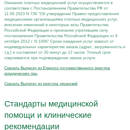
Капельницы при ковиде
Вакансии
Оказание платных медицинский услуг осуществляется в
Диагностика компьютерной зависимости
Капельницы Омепразола
Капельница «Антистресс»
Кодирование двойной блок
Капельницы при остеопорозе
Записаться
Акции
Диагностика созависимости
Капельницы от панкреатита
соответствии с Постановлением Правительства РФ от
Капельница «Комплекс УльтраФеррум»
Кодирование вивитрол
Капельницы при остеохондрозе
Юридическая информация
Диагностика психических расстройств
Капельницы Панангина
Капельница «Энергия»
11.05.2023 N 736 "Об утверждении Правил предоставления
Кодирование торпедо
Капельницы при отравлении
Диагностика расстройств личности
Капельницы Пентоксифиллина
Кодирование Довженко
медицинскими организациями платных медицинских услуг,
Капельницы Пирацетама
Капельница на дому
Кодирование уколом
внесении изменений в некоторые акты Правительства
Капельницы Рибоксина
Кодирование лазером
Российской Федерации и признании утратившим силу
Капельница Реамберина
Лечение алкоголизма
постановления Правительства Российской Федерации от 4
Капельница Ремаксола
Лечение женского алкоголизма
Капельница Цитофлавина
октября 2012 г. N 1006" Сроки ожидания услуг зависит от
Лечение мужского алкоголизма
Адрес
Капельница Гептрала
Лечение хронического алкоголизма
индивидуальных характеристик заказа (адрес, загруженность и
Капельница Дексаметазона
ул. Мира, 7
Вшивание от алкоголизма
т.д.) и составляет от 30 минут до 12 часов. Точный срок
Капельница железа
Кодирование Алгоминал
Время работы
озвучивается при подтверждении заказа услуги.
Капельница натрия
Колме от алкоголизма
Круглосуточно
Капельница с калием
Кодирование Аквилонг
Скачать Выписку из Единого государственного реестра
Капельница с магнием
Кодирование Эспераль
Поддержка 24/7
Капельница Метрогил
юридических лиц
7 (800) 707-93-05
Капельница физраствора
Капельница Берлитион
Скачать Выписку из реестра лицензий
Капельница Глиатилина
Капельницы Винпоцетина
Капельница Гемодез
Капельница с янтарной кислотой
Стандарты медицинской
Капельница Кавинтон
Капельница с тиоктовой кислотой
помощи и клинические
Капельницы «Лаеннек»
Капельница Мексидол
Капельница Глутатион
рекомендации
Капельница Стерофундин изотонический