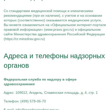
Капельницы Преднизолона
Цераксон капельница
Капельница Церебролизин
Со стандартами медицинской помощи и клиническими
Капельница Мильгамма
рекомендациями (при их наличии), с учетом и на основании
Капельница Цефтриаксон
которых (соответственно) оказываются медицинские услуги,
Капельница Ципрофлоксацин
Вы можете ознакомиться на «Официальном интернет-портале
Капельница Рингер
правовой информации» (www.pravo.gov.ru) и официальном
сайте Министерства здравоохранения Российской Федерации
(https://cr.minzdrav.gov.ru)
Адреса и телефоны надзорных
органов
Федеральная служба по надзору в сфере
здравоохранения
Адрес: 109012, Агидель, Славянская площадь, д. 4, стр. 1
Телефон: (499) 578-06-70
E-mail: info@roszdravnadzor.gov.ru