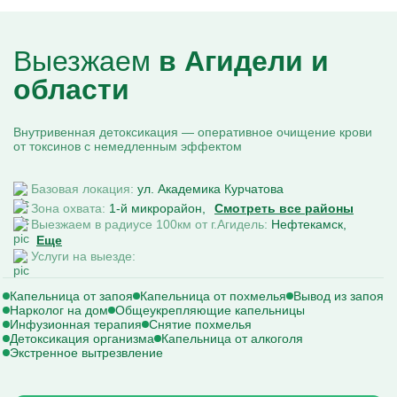
Выезжаем
в Агидели и
области
Внутривенная детоксикация — оперативное очищение крови
от токсинов с немедленным эффектом
Базовая локация:
ул. Академика Курчатова
Зона охвата:
1-й микрорайон
Смотреть все районы
Выезжаем в радиусе 100км от г.Агидель:
Нефтекамск
Еще
Услуги на выезде:
Капельница от запоя
Капельница от похмелья
Вывод из запоя
Нарколог на дом
Общеукрепляющие капельницы
Инфузионная терапия
Снятие похмелья
Детоксикация организма
Капельница от алкоголя
Экстренное вытрезвление