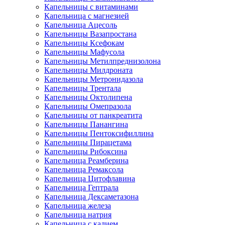
Капельницы с витаминами
Капельница с магнезией
Капельница Ацесоль
Капельницы Вазапростана
Капельницы Ксефокам
Капельницы Мафусола
Капельницы Метилпреднизолона
Капельницы Милдроната
Капельницы Метронидазола
Капельницы Трентала
Капельницы Октолипена
Капельницы Омепразола
Капельницы от панкреатита
Капельницы Панангина
Капельницы Пентоксифиллина
Капельницы Пирацетама
Капельницы Рибоксина
Капельница Реамберина
Капельница Ремаксола
Капельница Цитофлавина
Капельница Гептрала
Капельница Дексаметазона
Капельница железа
Капельница натрия
Капельница с калием