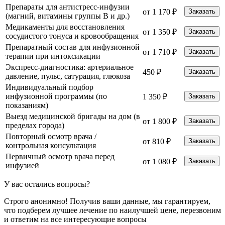
Препараты для антистресс-инфузии
от 1 170 ₽
Заказать
(магний, витамины группы B и др.)
Медикаменты для восстановления
от 1 350 ₽
Заказать
сосудистого тонуса и кровообращения
Препаратный состав для инфузионной
от 1 710 ₽
Заказать
терапии при интоксикации
Экспресс-диагностика: артериальное
450 ₽
Заказать
давление, пульс, сатурация, глюкоза
Индивидуальный подбор
инфузионной программы (по
1 350 ₽
Заказать
показаниям)
Выезд медицинской бригады на дом (в
от 1 800 ₽
Заказать
пределах города)
Повторный осмотр врача /
от 810 ₽
Заказать
контрольная консультация
Первичный осмотр врача перед
от 1 080 ₽
Заказать
инфузией
У вас
остались вопросы?
Строго анонимно!
Получив ваши данные, мы гарантируем,
что подберем лучшее лечение по наилучшей цене, перезвоним
и ответим на все интересующие вопросы