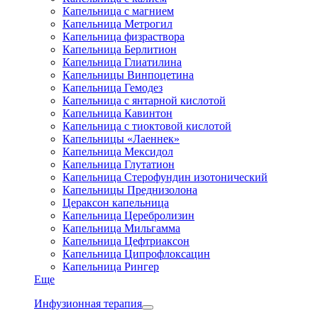
Капельница с магнием
Капельница Метрогил
Капельница физраствора
Капельница Берлитион
Капельница Глиатилина
Капельницы Винпоцетина
Капельница Гемодез
Капельница с янтарной кислотой
Капельница Кавинтон
Капельница с тиоктовой кислотой
Капельницы «Лаеннек»
Капельница Мексидол
Капельница Глутатион
Капельница Стерофундин изотонический
Капельницы Преднизолона
Цераксон капельница
Капельница Церебролизин
Капельница Мильгамма
Капельница Цефтриаксон
Капельница Ципрофлоксацин
Капельница Рингер
Еще
Инфузионная терапия