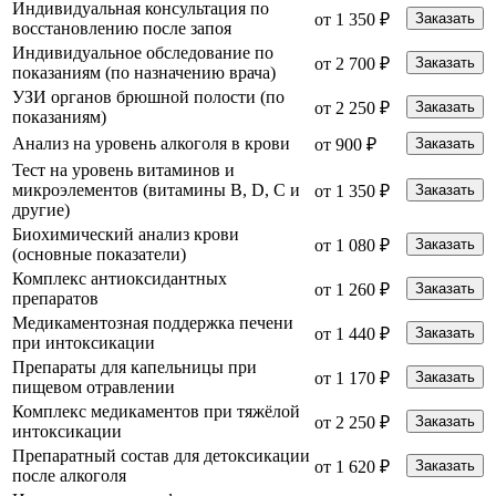
Индивидуальная консультация по
от 1 350 ₽
Заказать
восстановлению после запоя
Индивидуальное обследование по
от 2 700 ₽
Заказать
показаниям (по назначению врача)
УЗИ органов брюшной полости (по
от 2 250 ₽
Заказать
показаниям)
Анализ на уровень алкоголя в крови
от 900 ₽
Заказать
Тест на уровень витаминов и
микроэлементов (витамины B, D, C и
от 1 350 ₽
Заказать
другие)
Биохимический анализ крови
от 1 080 ₽
Заказать
(основные показатели)
Комплекс антиоксидантных
от 1 260 ₽
Заказать
препаратов
Медикаментозная поддержка печени
от 1 440 ₽
Заказать
при интоксикации
Препараты для капельницы при
от 1 170 ₽
Заказать
пищевом отравлении
Комплекс медикаментов при тяжёлой
от 2 250 ₽
Заказать
интоксикации
Препаратный состав для детоксикации
от 1 620 ₽
Заказать
после алкоголя