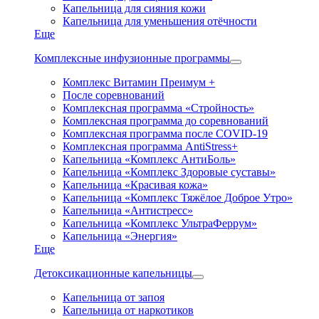
Капельница для сияния кожи
Капельница для уменьшения отёчности
Еще
Комплексные инфузионные программы
Комплекс Витамин Преимум +
После соревнований
Комплексная программа «Стройность»
Комплексная программа до соревнований
Комплексная программа после COVID-19
Комплексная программа AntiStress+
Капельница «Комплекс АнтиБоль»
Капельница «Комплекс Здоровые суставы»
Капельница «Красивая кожа»
Капельница «Комплекс Тяжёлое Доброе Утро»
Капельница «Антистресс»
Капельница «Комплекс УльтраФеррум»
Капельница «Энергия»
Еще
Детоксикационные капельницы
Капельница от запоя
Капельница от наркотиков