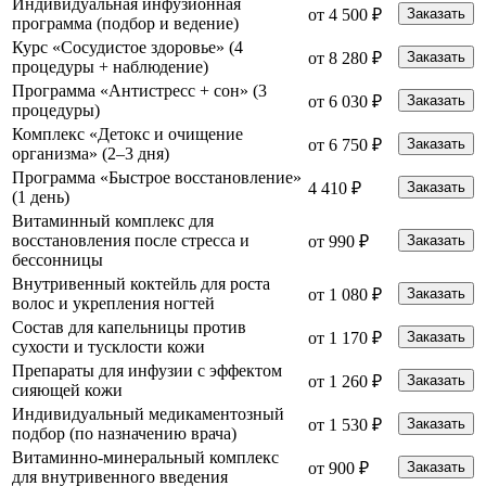
Индивидуальная инфузионная
от 4 500 ₽
Заказать
программа (подбор и ведение)
Курс «Сосудистое здоровье» (4
от 8 280 ₽
Заказать
процедуры + наблюдение)
Программа «Антистресс + сон» (3
от 6 030 ₽
Заказать
процедуры)
Комплекс «Детокс и очищение
от 6 750 ₽
Заказать
организма» (2–3 дня)
Программа «Быстрое восстановление»
4 410 ₽
Заказать
(1 день)
Витаминный комплекс для
восстановления после стресса и
от 990 ₽
Заказать
бессонницы
Внутривенный коктейль для роста
от 1 080 ₽
Заказать
волос и укрепления ногтей
Состав для капельницы против
от 1 170 ₽
Заказать
сухости и тусклости кожи
Препараты для инфузии с эффектом
от 1 260 ₽
Заказать
сияющей кожи
Индивидуальный медикаментозный
от 1 530 ₽
Заказать
подбор (по назначению врача)
Витаминно-минеральный комплекс
от 900 ₽
Заказать
для внутривенного введения